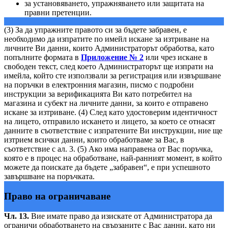
за установяването, упражняването или защитата на
правни претенции.
(3) За да упражните правото си за бъдете забравен, е
необходимо да изпратите по имейл искане за изтриване на
личните Ви данни, които Администраторът обработва, като
попълните формата в
Приложение № 2
или чрез искане в
свободен текст, след което Администраторът ще изпрати на
имейла, който сте използвали за регистрация или извършване
на поръчки в електронния магазин, писмо с подробни
инструкции за верификацията Ви като потребител на
магазина и субект на личните данни, за които е отправено
искане за изтриване. (4) След като удостоверим идентичност
на лицето, отправило искането и лицето, за което се отнасят
данните в съответствие с изпратените Ви инструкции, ние ще
изтрием всички данни, които обработваме за Вас, в
съответствие с ал. 3. (5) Ако има направена от Вас поръчка,
която е в процес на обработване, най-ранният момент, в който
можете да поискате да бъдете „забравен“, е при успешното
завършване на поръчката.
Право на ограничаване
Чл. 13.
Вие имате право да изискате от Администратора да
ограничи обработването на свързаните с Вас данни, като ни