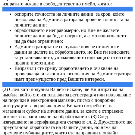
изпратите искане в свободен текст по имейл, когато:
оспорите точността на личните данни, за срок, който
позволява на Администратора да провери точността на
личните данни;
обработването е неправомерно, но Вие не желаете
личните данни да бъдат изтрити, а само използването
им да бъде ограничено;
Администраторът не се нуждае повече от личните
данни за целите на обработването, но Вие ги изисквате
за установяването, упражняването или защитата на свои
правни претенции;
Възразили сте срещу обработването в очакване на
проверка дали законните основания на Администратора
имат преимущество пред Вашите интереси.
(2) След като получим Вашето искане, ще Ви изпратим на
имейла, който сте използвали за регистрация или извършване
на поръчки в електронния магазин, писмо с подробни
инструкции за верификацията Ви като потребител на
магазина и субект на личните данни, за които е отправено
искане за ограничаване на обработването. (3) След
извършване на верификацията съгласно ал. 2, Дружеството ще
преустанови обработката на Вашите данни, но няма да
премахне публикациите, които сте направили в онлайн