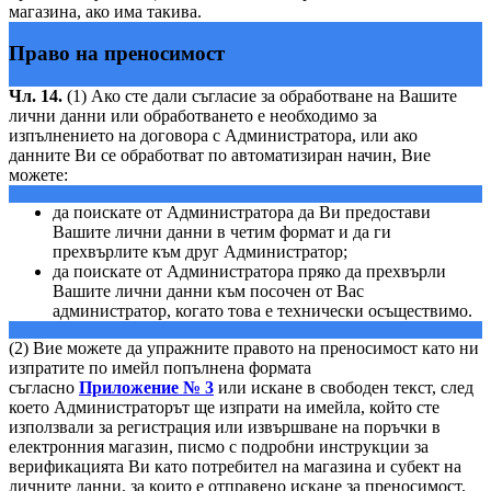
магазина, ако има такива.
Право на преносимост
Чл. 14.
(1) Ако сте дали съгласие за обработване на Вашите
лични данни или обработването е необходимо за
изпълнението на договора с Администратора, или ако
данните Ви се обработват по автоматизиран начин, Вие
можете:
да поискате от Администратора да Ви предостави
Вашите лични данни в четим формат и да ги
прехвърлите към друг Администратор;
да поискате от Администратора пряко да прехвърли
Вашите лични данни към посочен от Вас
администратор, когато това е технически осъществимо.
(2) Вие можете да упражните правото на преносимост като ни
изпратите по имейл попълнена формата
съгласно
Приложение № 3
или искане в свободен текст, след
което Администраторът ще изпрати на имейла, който сте
използвали за регистрация или извършване на поръчки в
електронния магазин, писмо с подробни инструкции за
верификацията Ви като потребител на магазина и субект на
личните данни, за които е отправено искане за преносимост.