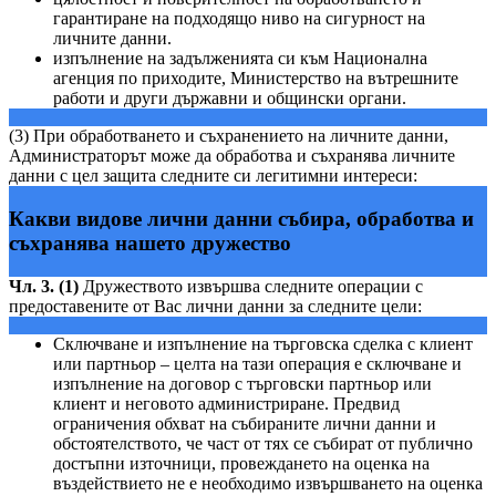
гарантиране на подходящо ниво на сигурност на
личните данни.
изпълнение на задълженията си към Национална
агенция по приходите, Министерство на вътрешните
работи и други държавни и общински органи.
(3) При обработването и съхранението на личните данни,
Администраторът може да обработва и съхранява личните
данни с цел защита следните си легитимни интереси:
Какви видове лични данни събира, обработва и
съхранява нашето дружество
Чл. 3. (1)
Дружеството извършва следните операции с
предоставените от Вас лични данни за следните цели:
Сключване и изпълнение на търговска сделка с клиент
или партньор – целта на тази операция е сключване и
изпълнение на договор с търговски партньор или
клиент и неговото администриране. Предвид
ограничения обхват на събираните лични данни и
обстоятелството, че част от тях се събират от публично
достъпни източници, провеждането на оценка на
въздействието не е необходимо извършването на оценка