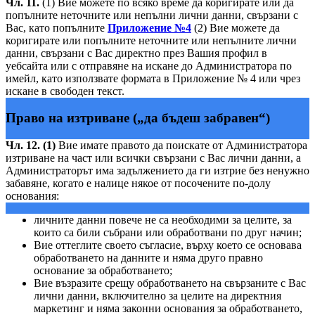
Чл. 11.
(1) Вие можете по всяко време да коригирате или да
попълните неточните или непълни лични данни, свързани с
Вас, като попълните
Приложение №4
(2) Вие можете да
коригирате или попълните неточните или непълните лични
данни, свързани с Вас директно през Вашия профил в
уебсайта или с отправяне на искане до Администратора по
имейл, като използвате формата в Приложение № 4 или чрез
искане в свободен текст.
Право на изтриване („да бъдеш забравен“)
Чл. 12. (1)
Вие имате правото да поискате от Администратора
изтриване на част или всички свързани с Вас лични данни, а
Администраторът има задължението да ги изтрие без ненужно
забавяне, когато е налице някое от посочените по-долу
основания:
личните данни повече не са необходими за целите, за
които са били събрани или обработвани по друг начин;
Вие оттеглите своето съгласие, върху което се основава
обработването на данните и няма друго правно
основание за обработването;
Вие възразите срещу обработването на свързаните с Вас
лични данни, включително за целите на директния
маркетинг и няма законни основания за обработването,