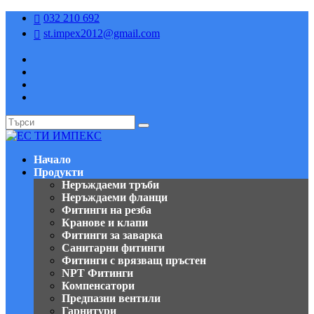
032 210 692

st.impex2012@gmail.com

Начало
Продукти
Неръждаеми тръби
Неръждаеми фланци
Фитинги на резба
Кранове и клапи
Фитинги за заварка
Санитарни фитинги
Фитинги с врязващ пръстен
NPT Фитинги
Компенсатори
Предпазни вентили
Гарнитури