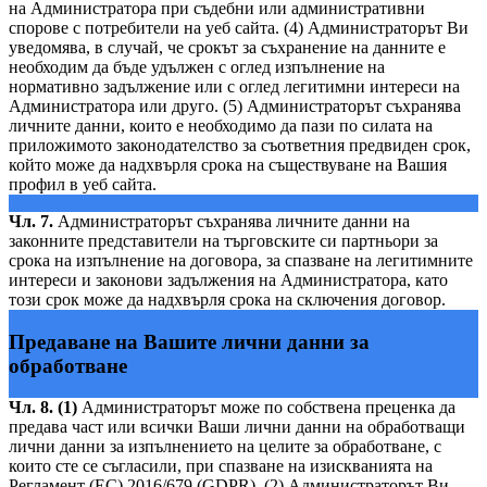
на Администратора при съдебни или административни
спорове с потребители на уеб сайта. (4) Администраторът Ви
уведомява, в случай, че срокът за съхранение на данните е
необходим да бъде удължен с оглед изпълнение на
нормативно задължение или с оглед легитимни интереси на
Администратора или друго. (5) Администраторът съхранява
личните данни, които е необходимо да пази по силата на
приложимото законодателство за съответния предвиден срок,
който може да надхвърля срока на съществуване на Вашия
профил в уеб сайта.
Чл. 7.
Администраторът съхранява личните данни на
законните представители на търговските си партньори за
срока на изпълнение на договора, за спазване на легитимните
интереси и законови задължения на Администратора, като
този срок може да надхвърля срока на сключения договор.
Предаване на Вашите лични данни за
обработване
Чл. 8. (1)
Администраторът може по собствена преценка да
предава част или всички Ваши лични данни на обработващи
лични данни за изпълнението на целите за обработване, с
които сте се съгласили, при спазване на изискванията на
Регламент (ЕС) 2016/679 (GDPR). (2) Администраторът Ви