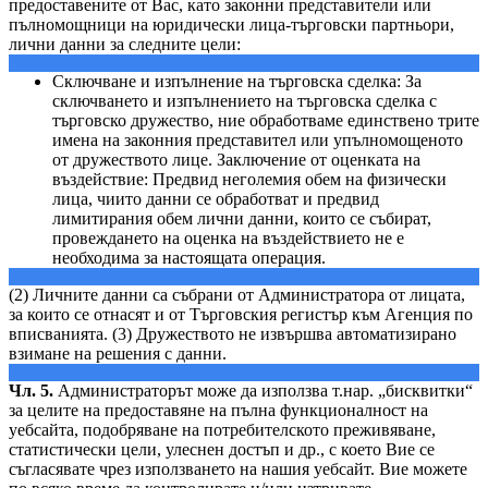
предоставените от Вас, като законни представители или
пълномощници на юридически лица-търговски партньори,
лични данни за следните цели:
Сключване и изпълнение на търговска сделка: За
сключването и изпълнението на търговска сделка с
търговско дружество, ние обработваме единствено трите
имена на законния представител или упълномощеното
от дружеството лице. Заключение от оценката на
въздействие: Предвид неголемия обем на физически
лица, чиито данни се обработват и предвид
лимитирания обем лични данни, които се събират,
провеждането на оценка на въздействието не е
необходима за настоящата операция.
(2) Личните данни са събрани от Администратора от лицата,
за които се отнасят и от Търговския регистър към Агенция по
вписванията. (3) Дружеството не извършва автоматизирано
взимане на решения с данни.
Чл. 5.
Администраторът може да използва т.нар. „бисквитки“
за целите на предоставяне на пълна функционалност на
уебсайта, подобряване на потребителското преживяване,
статистически цели, улеснен достъп и др., с което Вие се
съгласявате чрез използването на нашия уебсайт. Вие можете