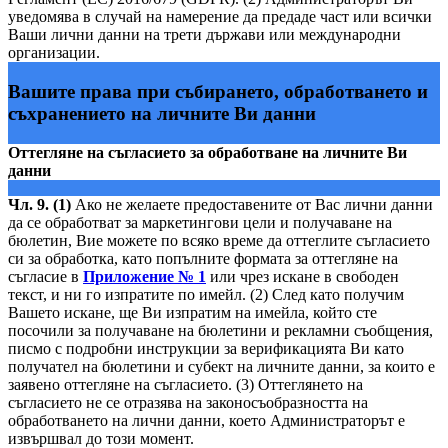
уведомява в случай на намерение да предаде част или всички
Ваши лични данни на трети държави или международни
организации.
Вашите права при събирането, обработването и
съхранението на личните Ви данни
Оттегляне на съгласието за обработване на личните Ви
данни
Чл. 9. (1)
Ако не желаете предоставените от Вас лични данни
да се обработват за маркетингови цели и получаване на
бюлетин, Вие можете по всяко време да оттеглите съгласието
си за обработка, като попълните формата за оттегляне на
съгласие в
Приложение № 1
или чрез искане в свободен
текст, и ни го изпратите по имейл. (2) След като получим
Вашето искане, ще Ви изпратим на имейла, който сте
посочили за получаване на бюлетини и рекламни съобщения,
писмо с подробни инструкции за верификацията Ви като
получател на бюлетини и субект на личните данни, за които е
заявено оттегляне на съгласието. (3) Оттеглянето на
съгласието не се отразява на законосъобразността на
обработването на лични данни, което Администраторът е
извършвал до този момент.