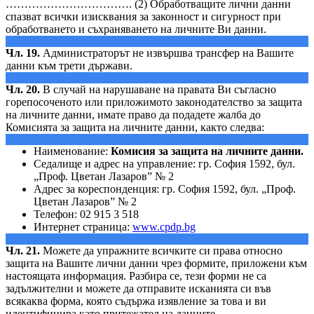
……………………………. (2) Обработващите лични данни
спазват всички изисквания за законност и сигурност при
обработването и съхраняването на личните Ви данни.
Чл. 19.
Администраторът не извършва трансфер на Вашите
данни към трети държави.
Чл. 20.
В случай на нарушаване на правата Ви съгласно
горепосоченото или приложимото законодателство за защита
на личните данни, имате право да подадете жалба до
Комисията за защита на личните данни, както следва:
Наименование:
Комисия за защита на личните данни.
Седалище и адрес на управление: гр. София 1592, бул.
„Проф. Цветан Лазаров” № 2
Адрес за кореспонденция: гр. София 1592, бул. „Проф.
Цветан Лазаров” № 2
Телефон: 02 915 3 518
Интернет страница:
www.cpdp.bg
Чл. 21.
Можете да упражните всичките си права относно
защита на Вашите лични данни чрез формите, приложени към
настоящата информация. Разбира се, тези форми не са
задължителни и можете да отправите исканията си във
всякаква форма, която съдържа изявление за това и ви
идентифицира като притежател на данните.