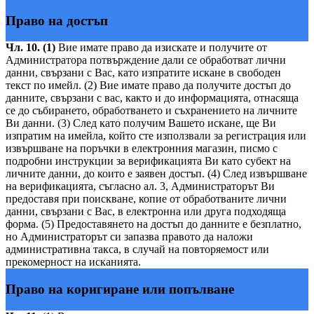
Право на достъп
Чл. 10. (1)
Вие имате право да изискате и получите от
Администратора потвърждение дали се обработват лични
данни, свързани с Вас, като изпратите искане в свободен
текст по имейл. (2) Вие имате право да получите достъп до
данните, свързани с вас, както и до информацията, отнасяща
се до събирането, обработването и съхранението на личните
Ви данни. (3) След като получим Вашето искане, ще Ви
изпратим на имейла, който сте използвали за регистрация или
извършване на поръчки в електронния магазин, писмо с
подробни инструкции за верификацията Ви като субект на
личните данни, до които е заявен достъп. (4) След извършване
на верификацията, съгласно ал. 3, Администраторът Ви
предоставя при поискване, копие от обработваните лични
данни, свързани с Вас, в електронна или друга подходяща
форма. (5) Предоставянето на достъп до данните е безплатно,
но Администраторът си запазва правото да наложи
административна такса, в случай на повторяемост или
прекомерност на исканията.
Право на коригиране или попълване