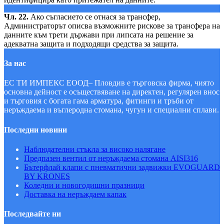
Чл. 22.
Ако съгласието се отнася за трансфер,
Администраторът описва възможните рискове за трансфера на
данните към трети държави при липсата на решение за
адекватна защита и подходящи средства за защита.
За нас
ЕС ТИ ИМПЕКС ЕООД– Пловдив е търговска фирма, чиято
основна дейност е осъществяване на ди­рек­тен, регулярен внос
и търговия с богата гама арматура, фитинги и тръби от
неръждаема и въглеродна стомана, чугун и специални сплави.
Последни новини
Наблюдателни стъкла за високо налягане
Предпазен вентил от неръждаема стомана AISI316
Бътерфлай клапи с пневматични задвижки EVOGUARD
BY KRONES
Коледни и новогодишни празници
Доставка на неръждаем капак
Последвайте ни