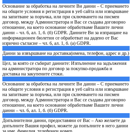
Основание за обработка на личните Ви данни – С приемането
на общите условия и регистрация в уеб сайта или извършване
на запитване за поръчка, или при сключването на писмен
договор, между Администратора и Вас се създава договорно
отношение, на което основание обработваме Вашите лични
данни – чл. 6, ал. 1, б. (б) GDPR. Данните Ви за изпращане на
информационен бюлетин се обработват на дадено от Вас
изрично съгласие – чл. 6, ал. 1, б. (а) GDPR.
Данни за извършване на доставка(имена, телефон, адрес и др.)
Цел, за която се събират данните: Изпълнение на задължения
на администратора по договор за покупко-продажба и
доставка на закупените стоки.
Основание за обработка на личните Ви данни – С приемането
на общите условия и регистрация в уеб сайта или извършване
на запитване за поръчка, или при сключването на писмен
договор, между Администратора и Вас се създава договорно
отношение, на което основание обработваме Вашите лични
данни – чл. 6, ал. 1, б. (б) GDPR.
Допълнителни данни, предоставяни от Вас – Ако желаете да
допълните Вашия профил, можете да попълните в него данни
за име, фамилия, телефонен номер.