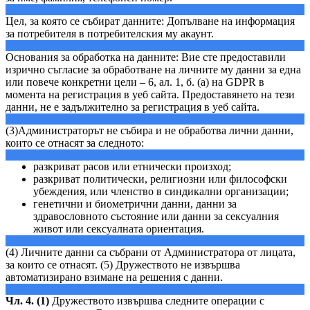
Цел, за която се събират данните: Допълване на информация
за потребителя в потребителския му акаунт.
Основания за обработка на данните: Вие сте предоставили
изрично съгласие за обработване на личните му данни за една
или повече конкретни цели – 6, ал. 1, б. (a) на GDPR в
момента на регистрация в уеб сайта. Предоставянето на тези
данни, не е задължително за регистрация в уеб сайта.
(3)Администраторът не събира и не обработва лични данни,
които се отнасят за следното:
разкриват расов или етнически произход;
разкриват политически, религиозни или философски
убеждения, или членство в синдикални организации;
генетични и биометрични данни, данни за
здравословното състояние или данни за сексуалния
живот или сексуалната ориентация.
(4) Личните данни са събрани от Администратора от лицата,
за които се отнасят. (5) Дружеството не извършва
автоматизирано взимане на решения с данни.
Чл. 4. (1)
Дружеството извършва следните операции с