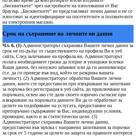
по всяко време да контролирате и/или изтривате
„бисквитките“ чрез настройките на използвания от Вас
браузър. „Бисквитките“ не представляват лични данни и не се
използват за идентифициране на посетителите и ползвателите
на електронния магазин.
Срок на съхранение на личните ви данни
Чл. 6. (1)
Администраторът съхранява Вашите лични данни за
срок не по-дълъг от съществуването на профила Ви в уеб
сайта. След заличаване на профила ви, Администраторът
полага необходимите грижи да изтрие и унищожи всички
Ваши данни, без ненужно забавяне или да ги анонимизира
(т.е. да ги приведе във вид, който не разкрива вашата
личност). (2) Администраторът обработва Вашите лични
данни, които сте предоставили при извършване на запитване
за поръчка без регистрация в уеб сайта, до приключване на
поръчката, освен ако сте дали своето изрично съгласие при
извършване на поръчката данните Ви да се обработват за
целите на подобряване на услугата, предоставяне на
препоръчано съдържание за Вас, индивидуални условия,
промоции, както и за статистически цели. (3)
Администраторът съхранява Вашите лични данни,
предоставени във връзка с направени запитвания за поръчки
за срок от 5 години за целите на защита на правните интереси