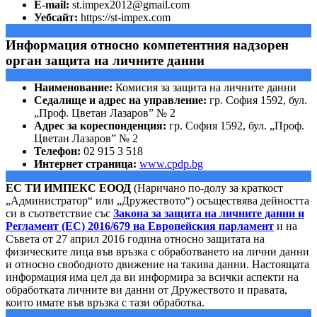
E-mail:
st.impex2012@gmail.com
Уебсайт:
https://st-impex.com
Информация относно компетентния надзорен
орган защита на личните данни
Наименование:
Комисия за защита на личните данни
Седалище и адрес на управление:
гр. София 1592, бул.
„Проф. Цветан Лазаров” № 2
Адрес за кореспонденция:
гр. София 1592, бул. „Проф.
Цветан Лазаров” № 2
Телефон:
02 915 3 518
Интернет страница:
www.cpdp.bg
EС ТИ ИМПЕКС EООД​
(Наричано по-долу за краткост
„Администратор“ или „Дружеството“) осъществява дейността
си в съответствие със
Закона за защита на личните данни и
Регламент (ЕС) 2016/679 на Европейския парламент
и на
Съвета от 27 април 2016 година относно защитата на
физическите лица във връзка с обработването на лични данни
и относно свободното движение на такива данни. Настоящата
информация има цел да ви информира за всички аспекти на
обработката личните ви данни от Дружеството и правата,
които имате във връзка с тази обработка.