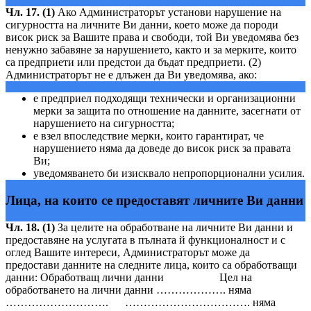
Чл. 17. (1)
Ако Администраторът установи нарушение на
сигурността на личните Ви данни, което може да породи
висок риск за Вашите права и свободи, той Ви уведомява без
ненужно забавяне за нарушението, както и за мерките, които
са предприети или предстои да бъдат предприети. (2)
Администраторът не е длъжен да Ви уведомява, ако:
е предприел подходящи технически и организационни
мерки за защита по отношение на данните, засегнати от
нарушението на сигурността;
е взел впоследствие мерки, които гарантират, че
нарушението няма да доведе до висок риск за правата
Ви;
уведомяването би изисквало непропорционални усилия.
Лица, на които се предоставят личните Ви данни
Чл. 18. (1)
За целите на обработване на личните Ви данни и
предоставяне на услугата в пълната й функционалност и с
оглед Вашите интереси, Администраторът може да
предостави данните на следните лица, които са обработващи
данни: Обработващ лични данни Цел на
обработването на лични данни ………………. няма
………………………. ……………………………. няма