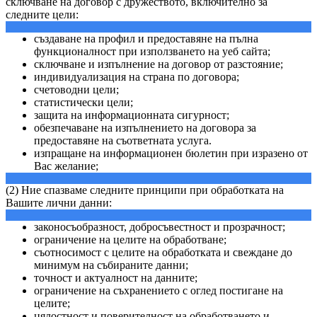
сключване на договор с дружеството, включително за
следните цели:
създаване на профил и предоставяне на пълна
функционалност при използването на уеб сайта;
сключване и изпълнение на договор от разстояние;
индивидуализация на страна по договора;
счетоводни цели;
статистически цели;
защита на информационната сигурност;
обезпечаване на изпълнението на договора за
предоставяне на съответната услуга.
изпращане на информационен бюлетин при изразено от
Вас желание;
(2) Ние спазваме следните принципи при обработката на
Вашите лични данни:
законосъобразност, добросъвестност и прозрачност;
ограничение на целите на обработване;
съотносимост с целите на обработката и свеждане до
минимум на събираните данни;
точност и актуалност на данните;
ограничение на съхранението с оглед постигане на
целите;
цялостност и поверителност на обработването и