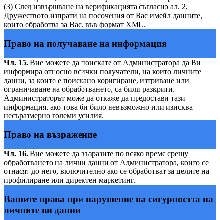
(3) След извършване на верификацията съгласно ал. 2,
Дружеството изпрати на посочения от Вас имейл данните,
които обработва за Вас, във формат XML.
Право на получаване на информация
Чл. 15.
Вие можете да поискате от Администратора да Ви
информира относно всички получатели, на които личните
данни, за които е поискано коригиране, изтриване или
ограничаване на обработването, са били разкрити.
Администраторът може да откаже да предостави тази
информация, ако това би било невъзможно или изисква
несъразмерно големи усилия.
Право на възражение
Чл. 16.
Вие можете да възразите по всяко време срещу
обработването на лични данни от Администратора, които се
отнасят до него, включително ако се обработват за целите на
профилиране или директен маркетинг.
Вашите права при нарушение на сигурността на
личните ви данни