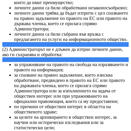
които да имат преимущество;
личните данни са били обработвани незаконосъобразно;
личните данни трябва да бъдат изтрити с цел спазването
на правно задължение по правото на ЕС или правото на
държава членка, което се прилага спрямо
Администратора;
личните данни са били събрани във връзка с
предлагането на услуги на информационното общество.
(2) Администраторът не е длъжен да изтрие личните данни,
ако ги съхранява и обработва:
за упражняване на правото на свобода на изразяването и
правото на информация;
за спазване на правно задължение, което изисква
обработване, предвидено в правото на ЕС или правото
на държавата членка, което се прилага спрямо
Администратора или за изпълнението на задача от
обществен интерес или при упражняването на
официални правомощия, които са му предоставени;
по причини от обществен интерес в областта на
общественото здраве;
за целите на архивирането в обществен интерес, за
научни или исторически изследвания или за
статистически цели;