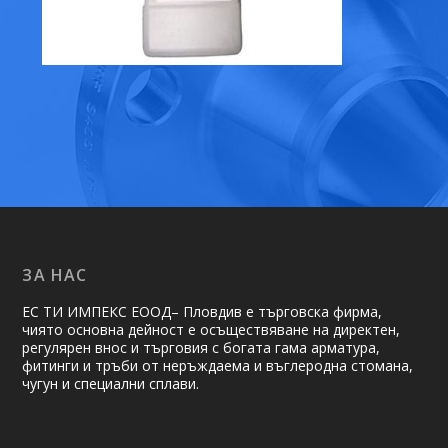
ЗА НАС
ЕС ТИ ИМПЕКС ЕООД– Пловдив е търговска фирма,
чиято основна дейност е осъществяване на ди­рек­тен,
регулярен внос и търговия с богата гама арматура,
фитинги и тръби от неръждаема и въглеродна стомана,
чугун и специални сплави.