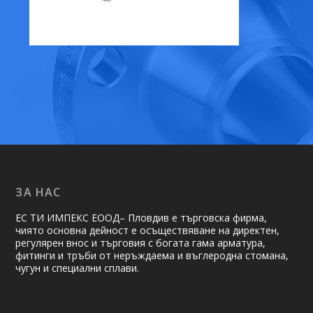
ЗА НАС
ЕС ТИ ИМПЕКС ЕООД– Пловдив е търговска фирма,
чиято основна дейност е осъществяване на ди­рек­тен,
регулярен внос и търговия с богата гама арматура,
фитинги и тръби от неръждаема и въглеродна стомана,
чугун и специални сплави.