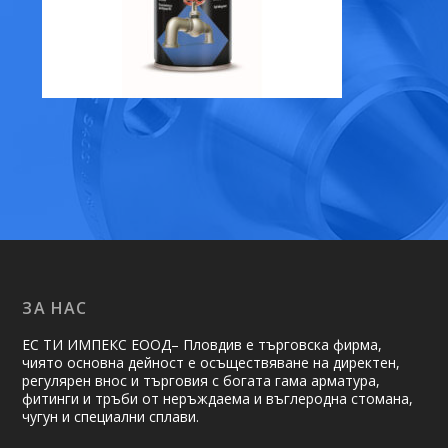
ЗА НАС
ЕС ТИ ИМПЕКС ЕООД– Пловдив е търговска фирма,
чиято основна дейност е осъществяване на ди­рек­тен,
регулярен внос и търговия с богата гама арматура,
фитинги и тръби от неръждаема и въглеродна стомана,
чугун и специални сплави.