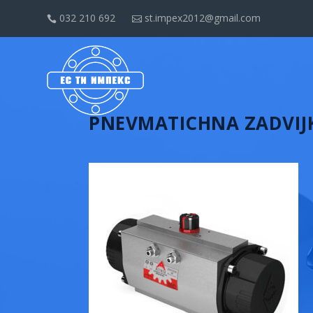
032 210 692
st.impex2012@gmail.com


PNEVMATICHNA ZADVIJ