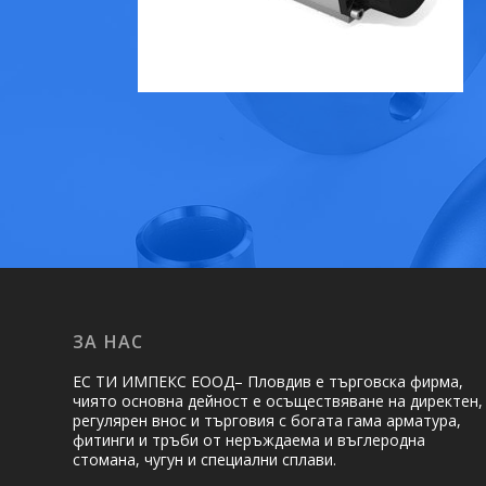
ЗА НАС
ЕС ТИ ИМПЕКС ЕООД– Пловдив е търговска фирма,
чиято основна дейност е осъществяване на ди­рек­тен,
регулярен внос и търговия с богата гама арматура,
фитинги и тръби от неръждаема и въглеродна
стомана, чугун и специални сплави.