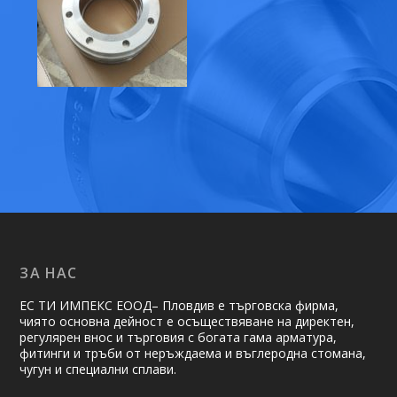
ЗА НАС
ЕС ТИ ИМПЕКС ЕООД– Пловдив е търговска фирма,
чиято основна дейност е осъществяване на ди­рек­тен,
регулярен внос и търговия с богата гама арматура,
фитинги и тръби от неръждаема и въглеродна стомана,
чугун и специални сплави.