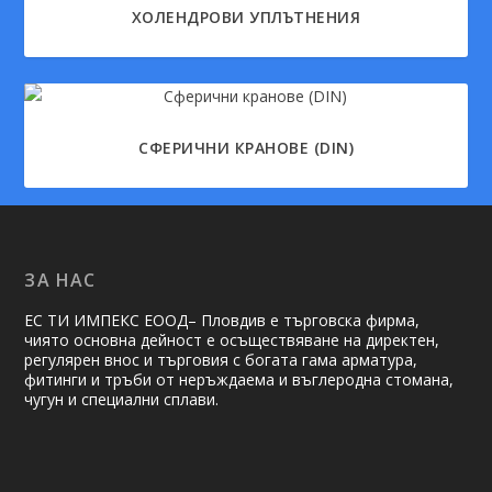
ХОЛЕНДРОВИ УПЛЪТНЕНИЯ
СФЕРИЧНИ КРАНОВЕ (DIN)
ЗА НАС
ЕС ТИ ИМПЕКС ЕООД– Пловдив е търговска фирма,
чиято основна дейност е осъществяване на ди­рек­тен,
регулярен внос и търговия с богата гама арматура,
фитинги и тръби от неръждаема и въглеродна стомана,
чугун и специални сплави.