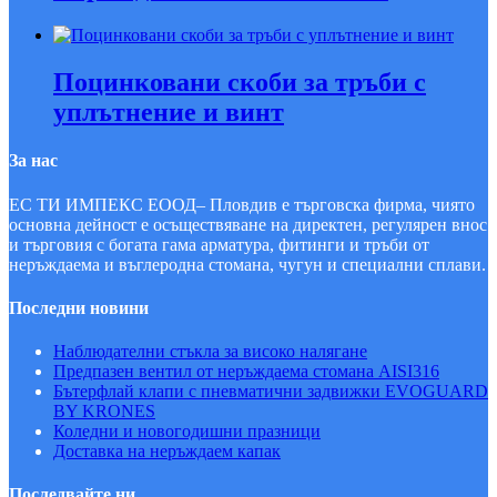
Поцинковани скоби за тръби с
уплътнение и винт
За нас
ЕС ТИ ИМПЕКС ЕООД– Пловдив е търговска фирма, чиято
основна дейност е осъществяване на ди­рек­тен, регулярен внос
и търговия с богата гама арматура, фитинги и тръби от
неръждаема и въглеродна стомана, чугун и специални сплави.
Последни новини
Наблюдателни стъкла за високо налягане
Предпазен вентил от неръждаема стомана AISI316
Бътерфлай клапи с пневматични задвижки EVOGUARD
BY KRONES
Коледни и новогодишни празници
Доставка на неръждаем капак
Последвайте ни