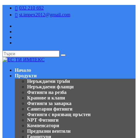
032 210 692

st.impex2012@gmail.com

Начало
Продукти
Неръждаеми тръби
Неръждаеми фланци
Фитинги на резба
Кранове и клапи
Фитинги за заварка
Санитарни фитинги
Фитинги с врязващ пръстен
NPT Фитинги
Компенсатори
Предпазни вентили
Гарнитури