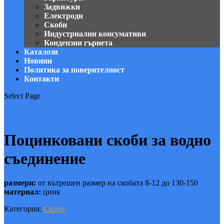
Задвижки
Електроди
Скоби
Индустриални консумативи
Кондензни гърнета
Каталози
Новини
Политика за поверителност
Контакти
Select Page
Поцинковани скоби за водно
съединение
размери:
от вътрешен размер на скобата 8-12 до 130-150
материал:
цинк
Категория:
Скоби