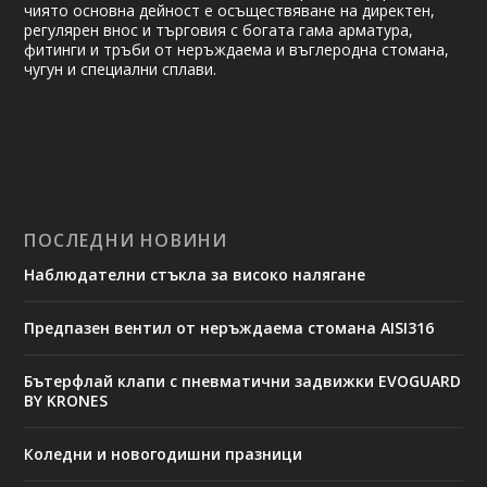
чиято основна дейност е осъществяване на ди­рек­тен,
регулярен внос и търговия с богата гама арматура,
фитинги и тръби от неръждаема и въглеродна стомана,
чугун и специални сплави.
ПОСЛЕДНИ НОВИНИ
Наблюдателни стъкла за високо налягане
Предпазен вентил от неръждаема стомана AISI316
Бътерфлай клапи с пневматични задвижки EVOGUARD
BY KRONES
Коледни и новогодишни празници