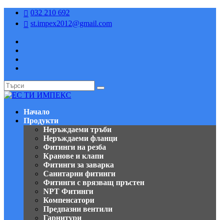
032 210 692

st.impex2012@gmail.com

Начало
Продукти
Неръждаеми тръби
Неръждаеми фланци
Фитинги на резба
Кранове и клапи
Фитинги за заварка
Санитарни фитинги
Фитинги с врязващ пръстен
NPT Фитинги
Компенсатори
Предпазни вентили
Гарнитури