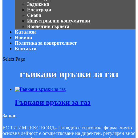
Задвижки
Електроди
Скоби
Индустриални консумативи
Кондензни гърнета
Каталози
Новини
Политика за поверителност
Контакти
Select Page
гъвкави връзки за газ
Гъвкави връзки за газ
За нас
ЕС ТИ ИМПЕКС ЕООД– Пловдив е търговска фирма, чиято
основна дейност е осъществяване на ди­рек­тен, регулярен внос