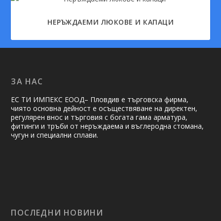
НЕРЪЖДАЕМИ ЛЮКОВЕ И КАПАЦИ
ЗА НАС
ЕС ТИ ИМПЕКС ЕООД– Пловдив е търговска фирма,
чиято основна дейност е осъществяване на ди­рек­тен,
регулярен внос и търговия с богата гама арматура,
фитинги и тръби от неръждаема и въглеродна стомана,
чугун и специални сплави.
ПОСЛЕДНИ НОВИНИ